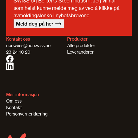
SWISS og Bertel O Steen Industri. Jeg vil når
som helst kunne melde meg av ved å klikke på
avmeldingslenke i nyhetsbrevene.
Meld deg på her
Kontakt oss
Produkter
norswiss@norswiss.no
Alle produkter
23 24 10 20
Leverandører
Mer informasjon
Om oss
Kontakt
Personvernerklæring