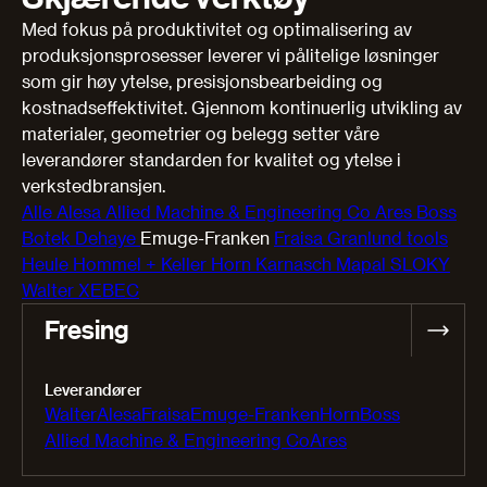
Med fokus på produktivitet og optimalisering av
produksjonsprosesser leverer vi pålitelige løsninger
som gir høy ytelse, presisjonsbearbeiding og
kostnadseffektivitet. Gjennom kontinuerlig utvikling av
materialer, geometrier og belegg setter våre
leverandører standarden for kvalitet og ytelse i
verkstedbransjen.​​​
Alle
Alesa
Allied Machine & Engineering Co
Ares
Boss
Botek
Dehaye
Emuge-Franken
Fraisa
Granlund tools
Heule
Hommel + Keller
Horn
Karnasch
Mapal
SLOKY
Walter
XEBEC
Fresing
Leverandører
Walter
Alesa
Fraisa
Emuge-Franken
Horn
Boss
Allied Machine & Engineering Co
Ares