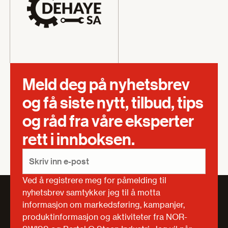
Meld deg på nyhetsbrev
og få siste nytt, tilbud, tips
og råd fra våre eksperter
rett i innboksen.
Ved å registrere meg for påmelding til
nyhetsbrev samtykker jeg til å motta
informasjon om markedsføring, kampanjer,
produktinformasjon og aktiviteter fra NOR-