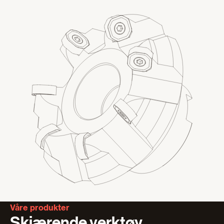
Våre produkter
Skjærende verktøy