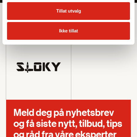
Sortiment
Tillat utvalg
Leverandører
Ikke tillat
Meld deg på nyhetsbrev
og få siste nytt, tilbud, tips
og råd fra våre eksperter