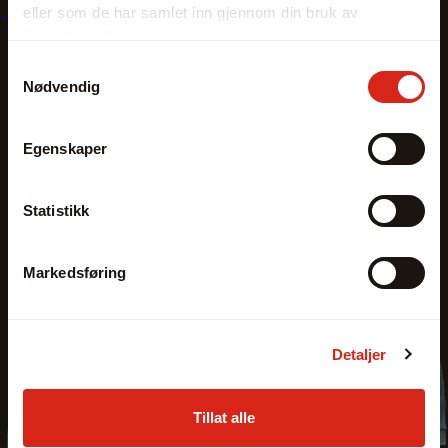
eller som de har samlet inn gjennom din bruk av
tjenestene deres.
Samtykkevalg
Nødvendig
Egenskaper
Statistikk
Markedsføring
Detaljer
Tillat alle