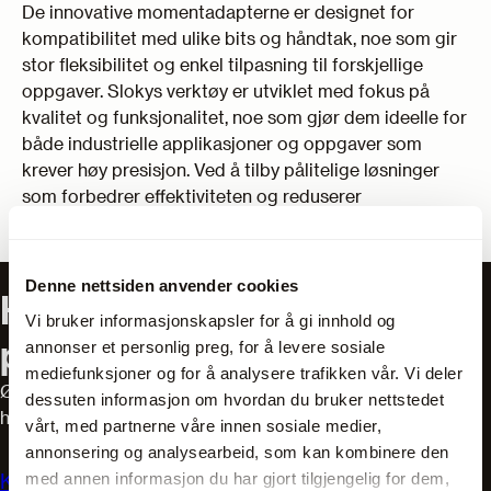
De innovative momentadapterne er designet for
kompatibilitet med ulike bits og håndtak, noe som gir
stor fleksibilitet og enkel tilpasning til forskjellige
oppgaver. Slokys verktøy er utviklet med fokus på
kvalitet og funksjonalitet, noe som gjør dem ideelle for
både industrielle applikasjoner og oppgaver som
krever høy presisjon. Ved å tilby pålitelige løsninger
som forbedrer effektiviteten og reduserer
maskineringskostnader, er Sloky et foretrukket valg
for moderne produksjonsmiljøer.
Denne nettsiden anvender cookies
Har du spørsmål om våre
Vi bruker informasjonskapsler for å gi innhold og
produkter?
annonser et personlig preg, for å levere sosiale
mediefunksjoner og for å analysere trafikken vår. Vi deler
Ønsker du hjelp til å finne riktig utstyr? Våre salgsteknikere
dessuten informasjon om hvordan du bruker nettstedet
har mange års erfaring og er eksperter innen bransjen.
vårt, med partnerne våre innen sosiale medier,
annonsering og analysearbeid, som kan kombinere den
med annen informasjon du har gjort tilgjengelig for dem,
Kontakt oss