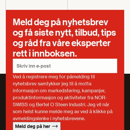
Meld deg på nyhetsbrev
og få siste nytt, tilbud, tips
og råd fra våre eksperter
rett i innboksen.
Ved å registrere meg for påmelding til
nyhetsbrev samtykker jeg til å motta
informasjon om markedsføring, kampanjer,
produktinformasjon og aktiviteter fra NOR-
SWISS og Bertel O Steen Industri. Jeg vil når
som helst kunne melde meg av ved å klikke på
avmeldingslenke i nyhetsbrevene.
Meld deg på her