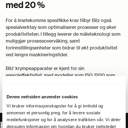
med 20 %
For å imøtekomme spesifikke krav tilbyr Bilz også
spesialverktøy som optimaliserer prosesser og øker
produktiviteten. I tillegg leverer de måleteknologi som
muliggjør prosessovervåking, samt
forinnstillingsenheter som bidrar til økt produktivitet
ved lengre maskineringstider.
Bilz' krympeapparater er kjent for sin
energieffektivitet, med modeller som ISG 1200 som
reduserer energiforbruket med 20 % uten å gå på
kompromiss med ytelsen. Deres produkter er utviklet
for å sikre høy prosessstabilitet, bedre kvalitet og
Denne nettsiden anvender cookies
lengre levetid, noe som gjør dem til et pålitelig valg for
Vi bruker informasjonskapsler for å gi innhold og
metallindustrien.
annonser et personlig preg, for å levere sosiale
mediefunksjoner og for å analysere trafikken vår. Vi deler
Har du spørsmål om våre
dessuten informasjon om hvordan du bruker nettstedet