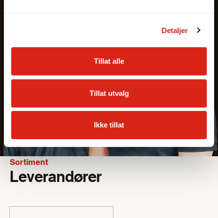
Detaljer
Tillat alle
Tillat utvalg
Ikke tillat
Sortiment
Leverandører