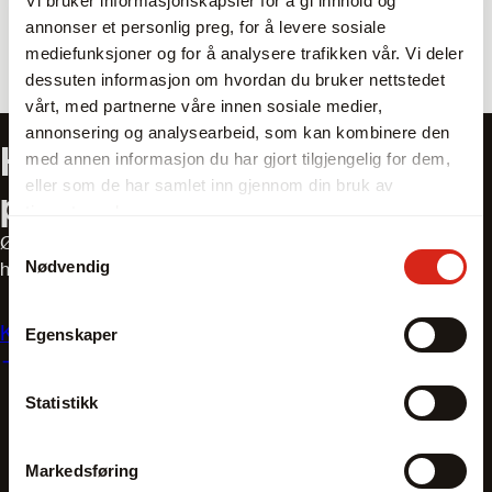
Vi bruker informasjonskapsler for å gi innhold og
levetiden til både verktøy og maskiner. Med et sterkt
annonser et personlig preg, for å levere sosiale
fokus på presisjon og ytelse er Heimatec et naturlig
mediefunksjoner og for å analysere trafikken vår. Vi deler
valg for moderne produksjonsmiljøer som krever
dessuten informasjon om hvordan du bruker nettstedet
avanserte løsninger.
vårt, med partnerne våre innen sosiale medier,
annonsering og analysearbeid, som kan kombinere den
Har du spørsmål om våre
med annen informasjon du har gjort tilgjengelig for dem,
eller som de har samlet inn gjennom din bruk av
produkter?
tjenestene deres.
Ønsker du hjelp til å finne riktig utstyr? Våre salgsteknikere
Samtykkevalg
Nødvendig
har mange års erfaring og er eksperter innen bransjen.
Kontakt oss
Egenskaper
Statistikk
Markedsføring