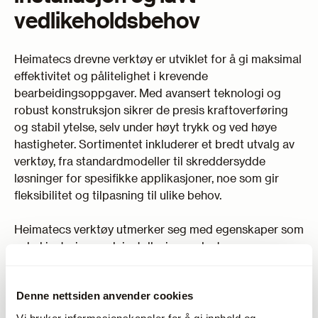
vedlikeholdsbehov
Heimatecs drevne verktøy er utviklet for å gi maksimal
effektivitet og pålitelighet i krevende
bearbeidingsoppgaver. Med avansert teknologi og
robust konstruksjon sikrer de presis kraftoverføring
og stabil ytelse, selv under høyt trykk og ved høye
hastigheter. Sortimentet inkluderer et bredt utvalg av
verktøy, fra standardmodeller til skreddersydde
løsninger for spesifikke applikasjoner, noe som gir
fleksibilitet og tilpasning til ulike behov.
Heimatecs verktøy utmerker seg med egenskaper som
enkel justering, rask installasjon og lavt
vedlikeholdsbehov, som alle bidrar til redusert nedetid
og økt produktivitet. De integrerer innovative
Denne nettsiden anvender cookies
funksjoner som presis vinkling og vibrasjonsdemping,
som forbedrer bearbeidingskvaliteten og forlenger