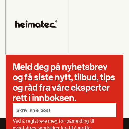
Meld deg på nyhetsbrev
og få siste nytt, tilbud, tips
og råd fra våre eksperter
rett i innboksen.
Ved å registrere meg for påmelding til
nyhetsbrev samtykker jeg til å motta