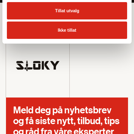
Sortiment
Tillat utvalg
Leverandører
Ikke tillat
Meld deg på nyhetsbrev
og få siste nytt, tilbud, tips
og råd fra våre eksperter