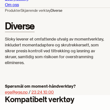
Om oss
Produkter
Skjærende verktøy
Diverse
Diverse
Sloky leverer et omfattende utvalg av momentverktøy,
inkludert momentadaptere og skrutrekkersett, som
sikrer presis kontroll ved tiltrekking og løsning av
skruer, samtidig som risikoen for overstramming
elimineres.
Spørsmål om moment-håndverktøy
?
ege@ege.no
/
23 24 10 00
Kompatibelt verktøy