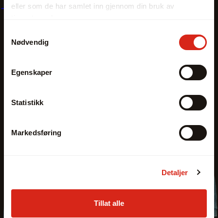
eller som de har samlet inn gjennom din bruk av
tjenestene deres.
Samtykkevalg
Nødvendig
Egenskaper
Statistikk
Markedsføring
Detaljer
Tillat alle