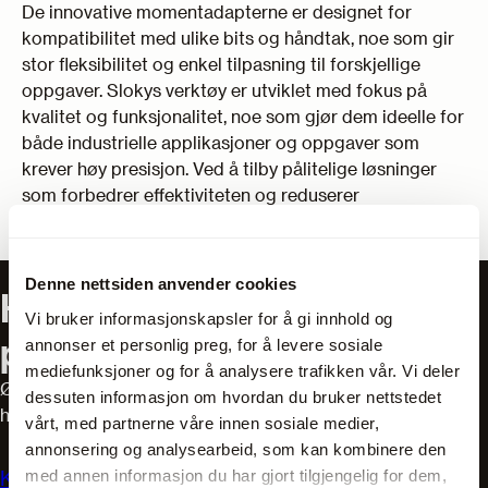
De innovative momentadapterne er designet for
kompatibilitet med ulike bits og håndtak, noe som gir
stor fleksibilitet og enkel tilpasning til forskjellige
oppgaver. Slokys verktøy er utviklet med fokus på
kvalitet og funksjonalitet, noe som gjør dem ideelle for
både industrielle applikasjoner og oppgaver som
krever høy presisjon. Ved å tilby pålitelige løsninger
som forbedrer effektiviteten og reduserer
maskineringskostnader, er Sloky et foretrukket valg
for moderne produksjonsmiljøer.
Denne nettsiden anvender cookies
Har du spørsmål om våre
Vi bruker informasjonskapsler for å gi innhold og
produkter?
annonser et personlig preg, for å levere sosiale
mediefunksjoner og for å analysere trafikken vår. Vi deler
Ønsker du hjelp til å finne riktig utstyr? Våre salgsteknikere
dessuten informasjon om hvordan du bruker nettstedet
har mange års erfaring og er eksperter innen bransjen.
vårt, med partnerne våre innen sosiale medier,
annonsering og analysearbeid, som kan kombinere den
med annen informasjon du har gjort tilgjengelig for dem,
Kontakt oss