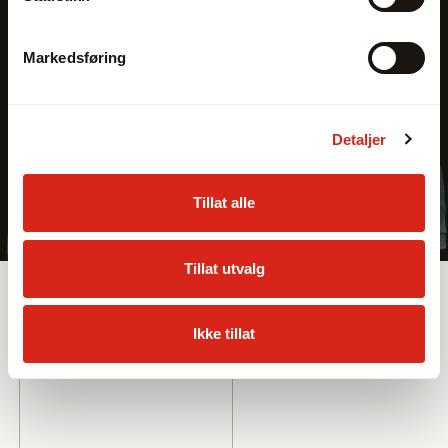
Markedsføring
Detaljer
Tillat alle
Tillat utvalg
Sortiment
Leverandører
Ikke tillat