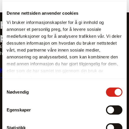
Denne nettsiden anvender cookies
Har du spørsmål om våre
Vi bruker informasjonskapsler for å gi innhold og
annonser et personlig preg, for å levere sosiale
produkter?
mediefunksjoner og for å analysere trafikken vår. Vi deler
dessuten informasjon om hvordan du bruker nettstedet
Ønsker du hjelp til å finne riktig utstyr? Våre salgsteknikere
vårt, med partnerne våre innen sosiale medier,
har mange års erfaring og er eksperter innen bransjen.
annonsering og analysearbeid, som kan kombinere den
med annen informasjon du har gjort tilgjengelig for dem,
Kontakt oss
eller som de har samlet inn gjennom din bruk av
tjenestene deres.
Samtykkevalg
Nødvendig
Egenskaper
Statistikk