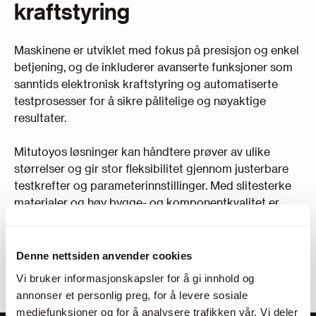
kraftstyring
Maskinene er utviklet med fokus på presisjon og enkel
betjening, og de inkluderer avanserte funksjoner som
sanntids elektronisk kraftstyring og automatiserte
testprosesser for å sikre pålitelige og nøyaktige
resultater.
Mitutoyos løsninger kan håndtere prøver av ulike
størrelser og gir stor fleksibilitet gjennom justerbare
testkrefter og parameterinnstillinger. Med slitesterke
materialer og høy bygge- og komponentkvalitet er
maskinene laget for å levere konsistent ytelse over
lang tid.
Denne nettsiden anvender cookies
Dette gjør Mitutoyos hardhetstestmaskiner til et solid
Vi bruker informasjonskapsler for å gi innhold og
og verdifullt valg for aktører i metallindustrien som
annonser et personlig preg, for å levere sosiale
setter høye krav til kvalitet og pålitelighet.
mediefunksjoner og for å analysere trafikken vår. Vi deler