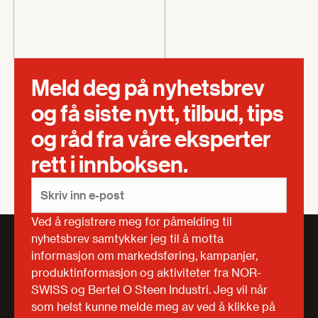
Meld deg på nyhetsbrev
og få siste nytt, tilbud, tips
og råd fra våre eksperter
rett i innboksen.
Ved å registrere meg for påmelding til
nyhetsbrev samtykker jeg til å motta
informasjon om markedsføring, kampanjer,
produktinformasjon og aktiviteter fra NOR-
SWISS og Bertel O Steen Industri. Jeg vil når
som helst kunne melde meg av ved å klikke på