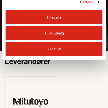
Detaljer
Tillat alle
Tillat utvalg
Ikke tillat
Sortiment
Leverandører