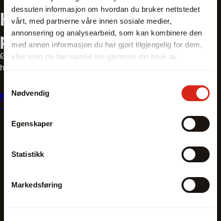
dessuten informasjon om hvordan du bruker nettstedet
Har du spørsmål om våre
vårt, med partnerne våre innen sosiale medier,
annonsering og analysearbeid, som kan kombinere den
produkter?
med annen informasjon du har gjort tilgjengelig for dem,
Ønsker du hjelp til å finne riktig utstyr? Våre salgsteknikere
eller som de har samlet inn gjennom din bruk av
har mange års erfaring og er eksperter innen bransjen.
tjenestene deres.
Samtykkevalg
Nødvendig
Kontakt oss
Egenskaper
Statistikk
Markedsføring